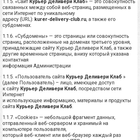
1.1.5. «Сайт
Курьер Деливери Клаб
» — это совокупность
связанных между собой веб-страниц, размещенных в
сети Интернет по уникальному
адресу (URL):
kurer-delivery-club.ru
, а также его
субдоменах.
1.1.6. «Субдомены» — это страницы или совокупность
страниц, расположенные на доменах третьего уровня,
принадлежащие сайту Курьер Деливери Клаб, а также
другие временные страницы, внизу который указана
контактная
информация Администрации
1.1.5. «Пользователь сайта
Курьер Деливери Клаб
»
(далее Пользователь) – лицо, имеющее доступ
к сайту
Курьер Деливери Клаб
, посредством сети
Интернет
и использующее информацию, материалы и продукты
сайта
Курьер Деливери Клаб
.
1.1.7. «Cookies» — небольшой фрагмент данных,
отправленный веб-сервером и хранимый на
компьютере пользователя,
который веб-клиент или веб-браузер каждый раз